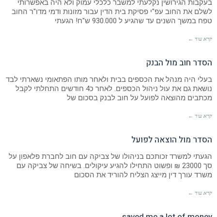
בעקבות הגירושין נקלעתי למשבר כלכלי עמוק ולא היה באפשרותי
לשלם את החוב עפ"י פסיקת בית הדין עבור מזונות ודמי מדו"ר החוב
טפח במשך השנים עד שהגיע ל 930.000 ש"ח! הגעתי
קרא עוד ←
הסדר חוב מול הבנק
בעלי היה מנהל את הכספים בבית ולאחר מותו הפתאומי נשארתי לבד
נושאת גם את עול ניהול הכספים. לאחר כ4 חודשים התחלתי לקבל
מכתבים מהוצאה לפועל על חוב לבנק בסכום של
קרא עוד ←
הסדר מול הוצאה לפועל
הגעתי למשרד זכותכם בניהולו של צביקה עם חוב לחברת פלאפון על
סך 23000 ₪ ופשוט התחילו להגיע עיקולים. בשיחה של צביקה עם
משרד עורך דין מייצג הצליח להוריד את הסכום
קרא עוד ←
saved me a lot of money