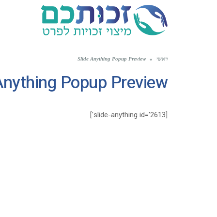
לתוכן
ראשי
»
Slide Anything Popup Preview
Anything Popup Preview
[slide-anything id='2613']